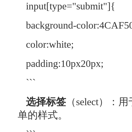
input[type="submit"]{
background-color:4CAF5
color:white;
padding:10px20px;
```
选择标签
（select）
单的样式。