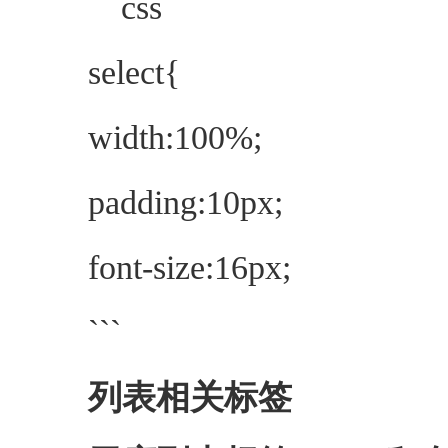
```css
select{
width:100%;
padding:10px;
font-size:16px;
```
列表相关标签