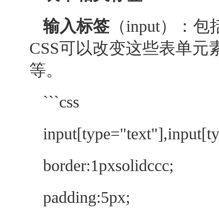
输入标签
（input）
CSS可以改变这些表单
等。
```css
input[type="text"],input[
border:1pxsolidccc;
padding:5px;