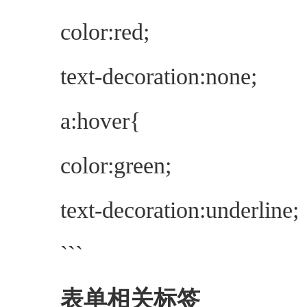
color:red;
text-decoration:none;
a:hover{
color:green;
text-decoration:underline;
```
表单相关标签